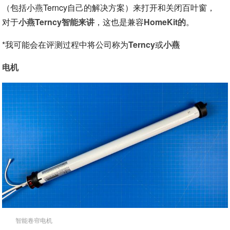
（包括小燕Terncy自己的解决方案）来打开和关闭百叶窗，
对于
小燕Terncy智能来讲
，这也是兼容
HomeKit的
。
*我可能会在评测过程中将公司称为
Terncy
或
小燕
电机
智能卷帘电机