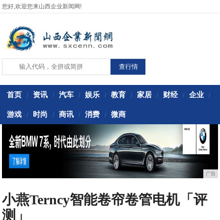
您好,欢迎您来山西企业新闻网!
首页
资讯
汽车
娱乐
教育
家居
财经
企业
/
/
/
/
/
/
/
/
游戏
时尚
商讯
消费
微商
/
/
/
/
广告
小燕Terncy智能卷帘卷管电机「评
测」