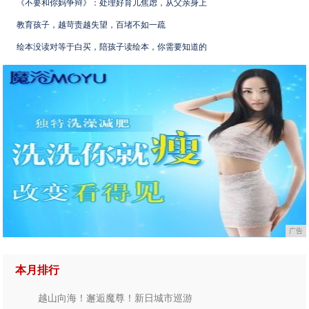
《不要和你妈争辩》：处理好育儿焦虑，从父亲身上
教育孩子，越苛责越失望，百堵不如一疏
绘本没读对等于白买，陪孩子读绘本，你需要知道的
广告
本月排行
越山向海！邂逅魔尊！新日城市巡游