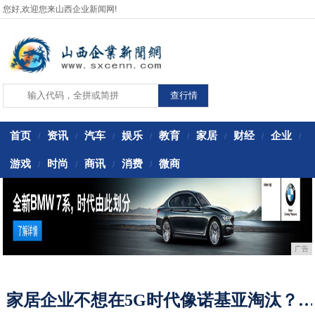
您好,欢迎您来山西企业新闻网!
首页
资讯
汽车
娱乐
教育
家居
财经
企业
/
/
/
/
/
/
/
/
游戏
时尚
商讯
消费
微商
/
/
/
/
广告
家居企业不想在5G时代像诺基亚淘汰？除了技术，还需理清一个观