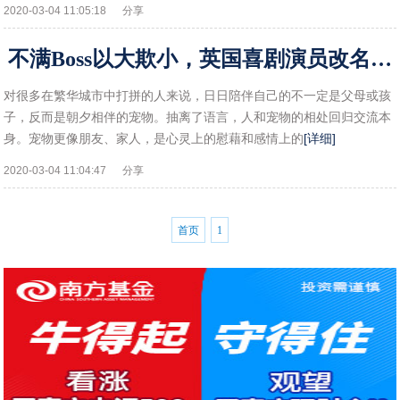
2020-03-04 11:05:18
分享
不满Boss以大欺小，英国喜剧演员改名抗议：我不会用啤酒喷脖子
对很多在繁华城市中打拼的人来说，日日陪伴自己的不一定是父母或孩
子，反而是朝夕相伴的宠物。抽离了语言，人和宠物的相处回归交流本
身。宠物更像朋友、家人，是心灵上的慰藉和感情上的
[详细]
2020-03-04 11:04:47
分享
首页
1