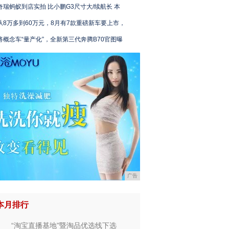
奇瑞蚂蚁到店实拍 比小鹏G3尺寸大/续航长 本
从8万多到60万元，8月有7款重磅新车要上市，
将概念车“量产化”，全新第三代奔腾B70官图曝
广告
本月排行
“淘宝直播基地”暨淘品优选线下选