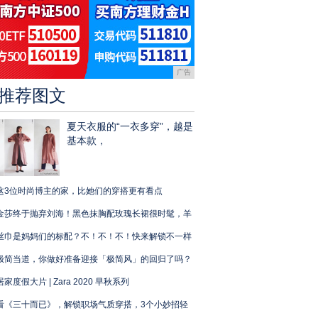
广告
推荐图文
夏天衣服的“一衣多穿”，越是
基本款，
这3位时尚博主的家，比她们的穿搭更有看点
金莎终于抛弃刘海！黑色抹胸配玫瑰长裙很时髦，羊
丝巾是妈妈们的标配？不！不！不！快来解锁不一样
极简当道，你做好准备迎接「极简风」的回归了吗？
居家度假大片 | Zara 2020 早秋系列
看《三十而已》，解锁职场气质穿搭，3个小妙招轻