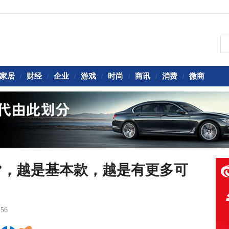
家居
财经
企业
游戏
时尚
商讯
消费
微商
/
/
/
/
/
/
/
”，越是基本款，越是有更多可
:56