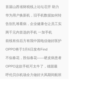
首届山西省财税线上论坛召开 助力
华为用户换新机，旧手机数据如何转
告别扎堆看病，企业健康仓让员工实
两千元内首选的手机 一加手机
前线有你后方有我中国电信做好医护
OPPO将于3月6日发布Find
不似春花，胜似春花——硬皮病患者
OPPO这款手机可太牛了，雄踞最
呼伦贝尔机场全力做好大风期间航班