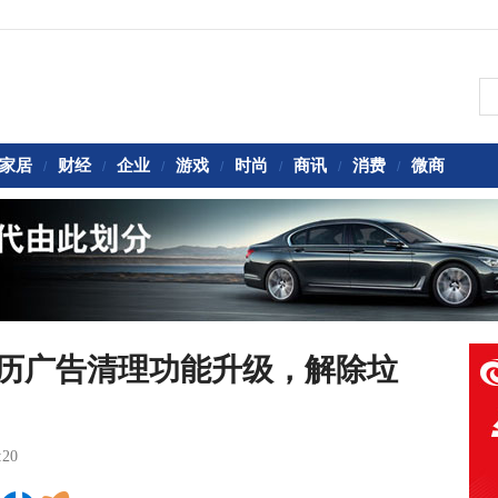
家居
财经
企业
游戏
时尚
商讯
消费
微商
/
/
/
/
/
/
/
日历广告清理功能升级，解除垃
:20