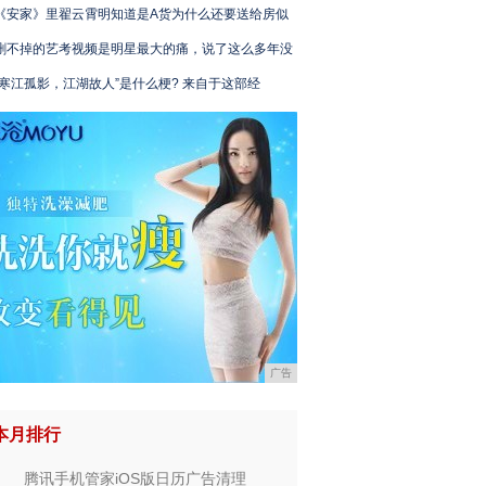
《安家》里翟云霄明知道是A货为什么还要送给房似
删不掉的艺考视频是明星最大的痛，说了这么多年没
“寒江孤影，江湖故人”是什么梗? 来自于这部经
广告
本月排行
腾讯手机管家iOS版日历广告清理