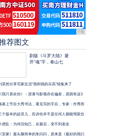
广告
推荐图文
剧版《斗罗大陆》避
开“魂”字，泰山七
刘昊然分享宅家近况“我和我的乐高”续集来了
《我只喜欢你》：原著与影视存在偏差，原因有这3
杨幂上节目大秀书法，看见写的字后，专家：作秀而
三个版本的赵灵儿，告诉你并不是任何人都能驾驭住
小虎队：为何旧知己，在最后，变不到老友
《安家》最头脑简单的朱闪闪，原来是《最好的我们