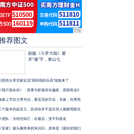
广告
推荐图文
剧版《斗罗大陆》避
开“魂”字，泰山七
刘昊然分享宅家近况“我和我的乐高”续集来了
《我只喜欢你》：原著与影视存在偏差，原因有这3
杨幂上节目大秀书法，看见写的字后，专家：作秀而
三个版本的赵灵儿，告诉你并不是任何人都能驾驭住
小虎队：为何旧知己，在最后，变不到老友
《安家》最头脑简单的朱闪闪，原来是《最好的我们