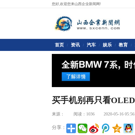
您好,欢迎您来山西企业新闻网!
首页
资讯
汽车
娱乐
教育
/
/
/
/
/
买手机别再只看OLE
来源：
阅读：1036
2020-05-16 05:56
分享：