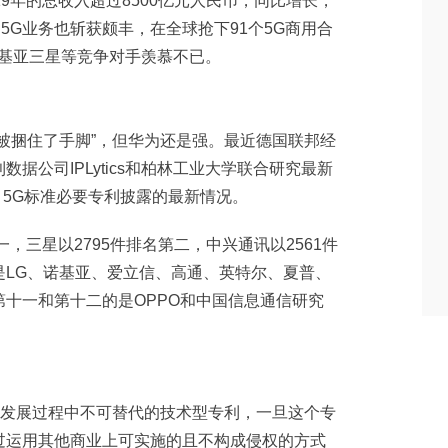
9年的总收入超过8500亿元人民币，同比增长，
5G业务也斩获颇丰，在全球抢下91个5G商用合
诺基亚三星等竞争对手羡慕不已。
被捆住了手脚”，但华为还是强。最近德国联邦经
据公司IPLytics和柏林工业大学联合研究最新
I 5G标准必要专利披露的最新情况。
一，三星以2795件排名第二，中兴通讯以2561件
是LG、诺基亚、爱立信、高通、英特尔、夏普、
排在第十一和第十二的是OPPO和中国信息通信研究
务发展过程中不可替代的技术型专利，一旦这个专
过运用其他商业上可实施的且不构成侵权的方式