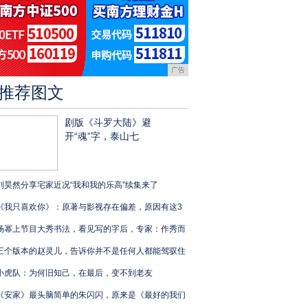
广告
推荐图文
剧版《斗罗大陆》避
开“魂”字，泰山七
刘昊然分享宅家近况“我和我的乐高”续集来了
《我只喜欢你》：原著与影视存在偏差，原因有这3
杨幂上节目大秀书法，看见写的字后，专家：作秀而
三个版本的赵灵儿，告诉你并不是任何人都能驾驭住
小虎队：为何旧知己，在最后，变不到老友
《安家》最头脑简单的朱闪闪，原来是《最好的我们