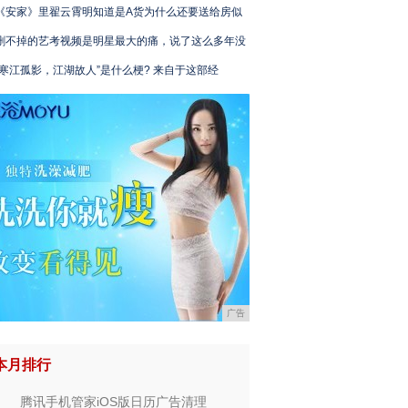
《安家》里翟云霄明知道是A货为什么还要送给房似
删不掉的艺考视频是明星最大的痛，说了这么多年没
“寒江孤影，江湖故人”是什么梗? 来自于这部经
广告
本月排行
腾讯手机管家iOS版日历广告清理