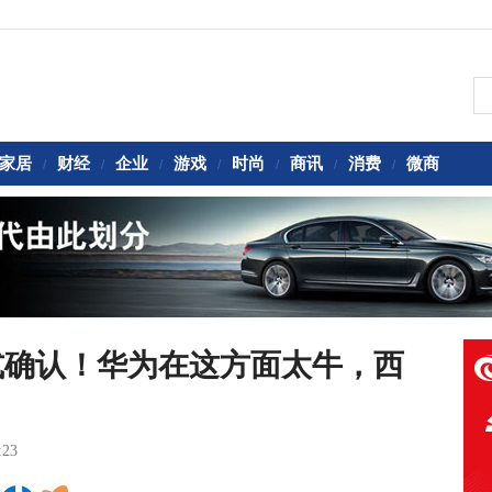
家居
财经
企业
游戏
时尚
商讯
消费
微商
/
/
/
/
/
/
/
式确认！华为在这方面太牛，西
:23