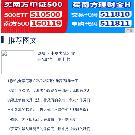
广告
推荐图文
剧版《斗罗大陆》避
开“魂”字，泰山七
刘昊然分享宅家近况“我和我的乐高”续集来了
《我只喜欢你》：原著与影视存在偏差，原因有这3
杨幂上节目大秀书法，看见写的字后，专家：作秀而
三个版本的赵灵儿，告诉你并不是任何人都能驾驭住
小虎队：为何旧知己，在最后，变不到老友
《安家》最头脑简单的朱闪闪，原来是《最好的我们