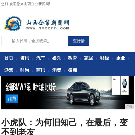
您好,欢迎您来山西企业新闻网!
首页
资讯
汽车
娱乐
教育
家居
财经
企业
/
/
/
/
/
/
/
/
游戏
时尚
商讯
消费
微商
/
/
/
/
广告
小虎队：为何旧知己，在最后，变
不到老友