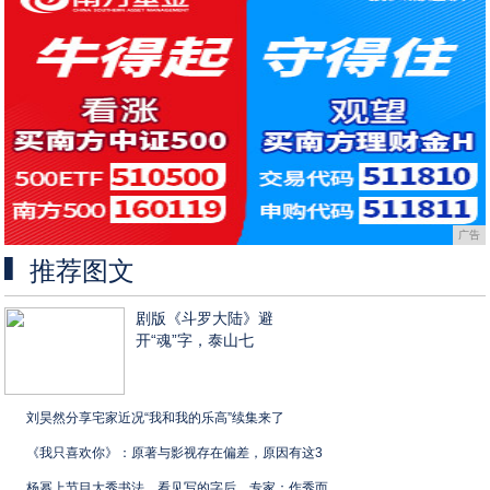
广告
推荐图文
剧版《斗罗大陆》避
开“魂”字，泰山七
刘昊然分享宅家近况“我和我的乐高”续集来了
《我只喜欢你》：原著与影视存在偏差，原因有这3
杨幂上节目大秀书法，看见写的字后，专家：作秀而