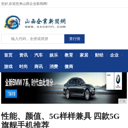
您好,欢迎您来山西企业新闻网!
首页
资讯
汽车
娱乐
教育
家居
财经
企业
/
/
/
/
/
/
/
/
游戏
时尚
商讯
消费
微商
/
/
/
/
广告
性能、颜值、5G样样兼具 四款5G
旗舰手机推荐