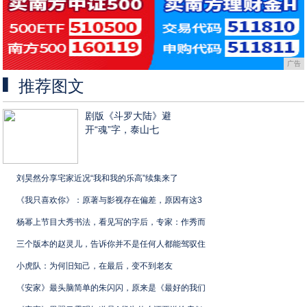
广告
推荐图文
剧版《斗罗大陆》避
开“魂”字，泰山七
刘昊然分享宅家近况“我和我的乐高”续集来了
《我只喜欢你》：原著与影视存在偏差，原因有这3
杨幂上节目大秀书法，看见写的字后，专家：作秀而
三个版本的赵灵儿，告诉你并不是任何人都能驾驭住
小虎队：为何旧知己，在最后，变不到老友
《安家》最头脑简单的朱闪闪，原来是《最好的我们