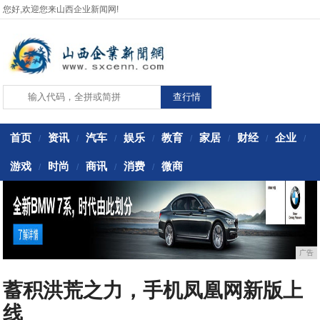
您好,欢迎您来山西企业新闻网!
首页
资讯
汽车
娱乐
教育
家居
财经
企业
/
/
/
/
/
/
/
/
游戏
时尚
商讯
消费
微商
/
/
/
/
广告
蓄积洪荒之力，手机凤凰网新版上
线