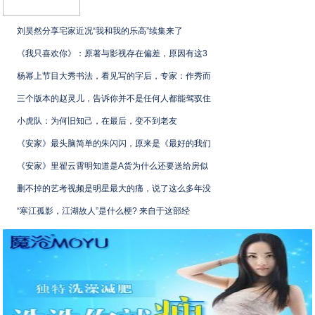
刘昊然分享宅家近况“我和我的乐高”续集来了
《我只喜欢你》：原著与影视存在偏差，原因有这3
杨幂上节目大秀书法，看见写的字后，专家：作秀而
三个版本的赵灵儿，告诉你并不是任何人都能驾驭住
小虎队：为何旧知己，在最后，变不到老友
《安家》最头脑简单的朱闪闪，原来是《最好的我们
《安家》里翟云霄明知道是A货为什么还要送给房似
删不掉的艺考视频是明星最大的痛，说了这么多年没
“寒江孤影，江湖故人”是什么梗? 来自于这部经