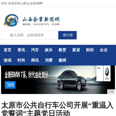
您好,欢迎您来山西企业新闻网!
首页
资讯
汽车
娱乐
教育
家居
财经
企业
/
/
/
/
/
/
/
/
游戏
时尚
商讯
消费
微商
/
/
/
/
广告
太原市公共自行车公司开展“重温入
党誓词”主题党日活动