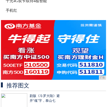
千元4G双卡双待4核智能
手机红
广告
推荐图文
剧版《斗罗大陆》避
开“魂”字，泰山七