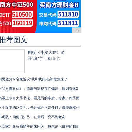
广告
推荐图文
剧版《斗罗大陆》避
开“魂”字，泰山七
刘昊然分享宅家近况“我和我的乐高”续集来了
《我只喜欢你》：原著与影视存在偏差，原因有这3
杨幂上节目大秀书法，看见写的字后，专家：作秀而
三个版本的赵灵儿，告诉你并不是任何人都能驾驭住
小虎队：为何旧知己，在最后，变不到老友
《安家》最头脑简单的朱闪闪，原来是《最好的我们