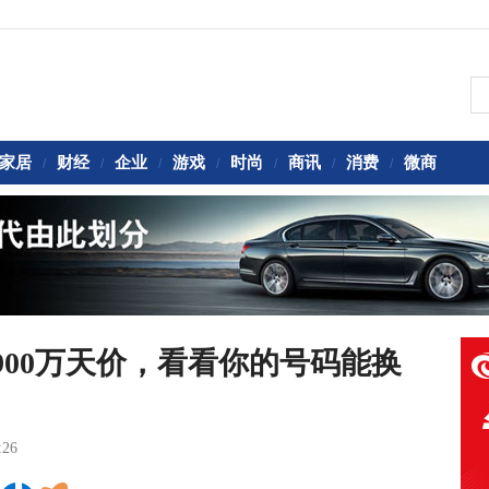
家居
财经
企业
游戏
时尚
商讯
消费
微商
/
/
/
/
/
/
/
900万天价，看看你的号码能换
:26