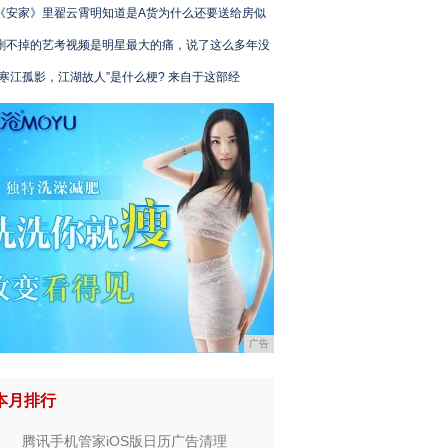
《安家》里翟云霄明知道是A货为什么还要送给房似
删不掉的艺考视频是明星最大的痛，说了这么多年没
“寒江孤影，江湖故人”是什么梗? 来自于这部经
广告
本月排行
腾讯手机管家iOS版日历广告清理