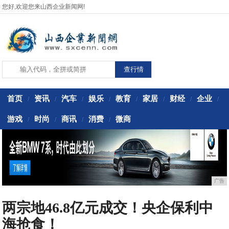
您好,欢迎您来山西企业新闻网!
首页
资讯
汽车
娱乐
教育
家居
财经
企业
/
/
/
/
/
/
/
/
游戏
时尚
商讯
消费
微商
/
/
/
/
广告
两宗地46.8亿元成交！央企保利中
海抢食！