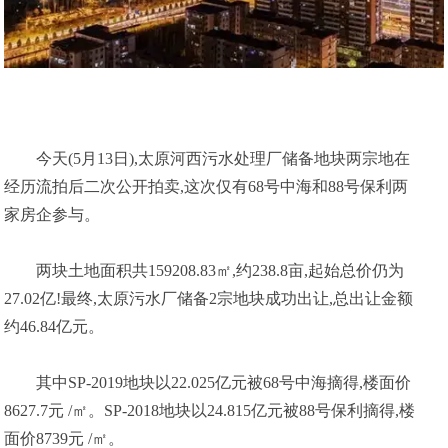
今天(5月13日),太原河西污水处理厂储备地块两宗地在
经历流拍后二次公开拍卖,这次仅有68号中海和88号保利两
家房企参与。
两块土地面积共159208.83㎡,约238.8亩,起始总价仍为
27.02亿!最终,太原污水厂储备2宗地块成功出让,总出让金额
约46.84亿元。
其中SP-2019地块以22.025亿元被68号中海摘得,楼面价
8627.7元 /㎡。SP-2018地块以24.815亿元被88号保利摘得,楼
面价8739元 /㎡。