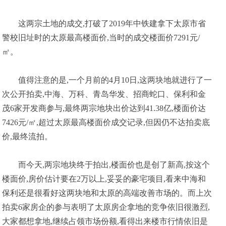
这两宗土地的成交,打破了2019年中铁建拿下太原市省
警校旧址时的太原最高楼面价,当时的成交楼面价7291元/
㎡。
值得注意的是,一个月前的4月10日,这两块地就进行了一
次公开拍卖,中海、万科、青岛华发、招商蛇口、保利和金
茂6家开发商参与,最终两宗地块出价达到41.38亿,楼面价达
7426元/㎡,超过太原最高楼面价成交记录,但因仍不达拍卖底
价,最终流拍。
而今天,两宗地块终于拍出,楼面价也是创了新高,按这个
楼面价,房价估计要在2万以上,妥妥的豪宅项目,看来中海和
保利还是很看好这两块地和太原的高端改善市场的。而上次
拍卖6家房企的参与表明了太原房企拿地的竞争依旧很激烈,
大家都想拿地,继续占领市场份额,看得出来楼市行情依旧是