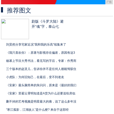
广告
推荐图文
剧版《斗罗大陆》避
开“魂”字，泰山七
刘昊然分享宅家近况“我和我的乐高”续集来了
《我只喜欢你》：原著与影视存在偏差，原因有这3
杨幂上节目大秀书法，看见写的字后，专家：作秀而
三个版本的赵灵儿，告诉你并不是任何人都能驾驭住
小虎队：为何旧知己，在最后，变不到老友
《安家》最头脑简单的朱闪闪，原来是《最好的我们
《安家》里翟云霄明知道是A货为什么还要送给房似
删不掉的艺考视频是明星最大的痛，说了这么多年没
“寒江孤影，江湖故人”是什么梗? 来自于这部经