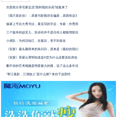
刘昊然分享宅家近况“我和我的乐高”续集来了
《我只喜欢你》：原著与影视存在偏差，原因有这3
杨幂上节目大秀书法，看见写的字后，专家：作秀而
三个版本的赵灵儿，告诉你并不是任何人都能驾驭住
小虎队：为何旧知己，在最后，变不到老友
《安家》最头脑简单的朱闪闪，原来是《最好的我们
《安家》里翟云霄明知道是A货为什么还要送给房似
删不掉的艺考视频是明星最大的痛，说了这么多年没
“寒江孤影，江湖故人”是什么梗? 来自于这部经