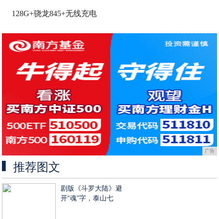
128G+骁龙845+无线充电
广告
推荐图文
剧版《斗罗大陆》避
开“魂”字，泰山七