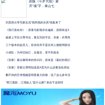
剧版《斗罗大陆》避
开“魂”字，泰山七
刘昊然分享宅家近况“我和我的乐高”续集来了
《我只喜欢你》：原著与影视存在偏差，原因有这3
杨幂上节目大秀书法，看见写的字后，专家：作秀而
三个版本的赵灵儿，告诉你并不是任何人都能驾驭住
小虎队：为何旧知己，在最后，变不到老友
《安家》最头脑简单的朱闪闪，原来是《最好的我们
《安家》里翟云霄明知道是A货为什么还要送给房似
删不掉的艺考视频是明星最大的痛，说了这么多年没
“寒江孤影，江湖故人”是什么梗? 来自于这部经