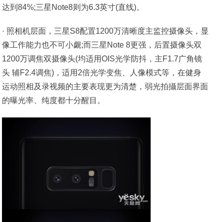
达到84%;三星Note8则为6.3英寸(直线)。
· 照相机层面，三星S8配置1200万清晰度主监控摄像头，显
像工作能力也不可小觑;而三星Note 8更强，后置摄像头双
1200万调焦双摄像头(均适用OIS光学防抖，主F1.7广角镜
头 辅F2.4调焦)，适用2倍光学变焦、人像模式等，在健身
运动照相及录视频的主要表现更为清楚，弱光拍攝层面界面
的曝光率、纯度都十分醒目。