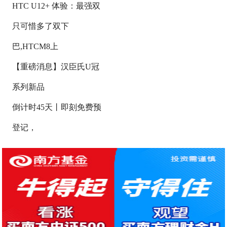
HTC U12+ 体验：最强双
只可惜多了双下
巴,HTCM8上
【重磅消息】汉臣氏U冠
系列新品
倒计时45天丨即刻免费预
登记，