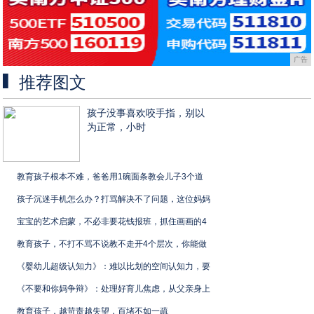
广告
推荐图文
孩子没事喜欢咬手指，别以
为正常，小时
教育孩子根本不难，爸爸用1碗面条教会儿子3个道
孩子沉迷手机怎么办？打骂解决不了问题，这位妈妈
宝宝的艺术启蒙，不必非要花钱报班，抓住画画的4
教育孩子，不打不骂不说教不走开4个层次，你能做
《婴幼儿超级认知力》：难以比划的空间认知力，要
《不要和你妈争辩》：处理好育儿焦虑，从父亲身上
教育孩子，越苛责越失望，百堵不如一疏