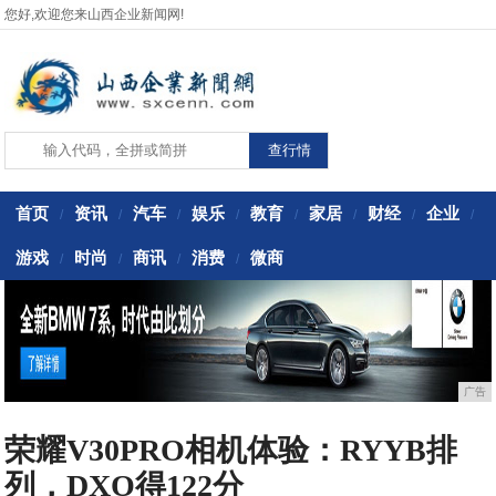
您好,欢迎您来山西企业新闻网!
首页
资讯
汽车
娱乐
教育
家居
财经
企业
/
/
/
/
/
/
/
/
游戏
时尚
商讯
消费
微商
/
/
/
/
广告
荣耀V30PRO相机体验：RYYB排
列，DXO得122分