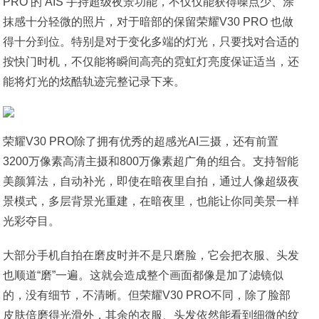
PRO 的 AIS 手持超级夜景功能，不仅仅能获得噪点少、涂
抹感十分轻微的照片，对于暗部的保留荣耀V30 PRO 也做
得十分到位。特别是对于变化多端的灯光，只要找对合适的
按快门时机，不仅能将瞬间高亮的霓虹灯亮度保证适当，还
能将灯光的炫酷轨迹完整记录下来。
荣耀V30 PRO除了拥有优秀的超感光AI三摄，还有前置
3200万像素高清主摄和800万像素超广角的组合。支持智能
美颜算法，自动补光，即使在暗夜里自拍，通过人像超级夜
景模式，多层背景光重建，在暗夜里，也能让你同美景一样
光彩夺目。
大部分手机自拍在磨皮时并不是只磨脸，它会把衣服、头发
也顺道“磨”一遍。这就会造成整个画面都像是加了滤镜似
的，没有细节，不清晰。但荣耀V30 PRO不同，除了脸部
皮肤倍磨得光滑外，其余的衣服、头发依然能看到细微的纹