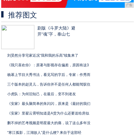
广告
推荐图文
剧版《斗罗大陆》避
开“魂”字，泰山七
刘昊然分享宅家近况“我和我的乐高”续集来了
《我只喜欢你》：原著与影视存在偏差，原因有这3
杨幂上节目大秀书法，看见写的字后，专家：作秀而
三个版本的赵灵儿，告诉你并不是任何人都能驾驭住
小虎队：为何旧知己，在最后，变不到老友
《安家》最头脑简单的朱闪闪，原来是《最好的我们
《安家》里翟云霄明知道是A货为什么还要送给房似
删不掉的艺考视频是明星最大的痛，说了这么多年没
“寒江孤影，江湖故人”是什么梗? 来自于这部经